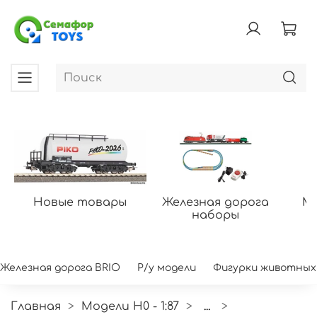
Новые товары
Железная дорога
Мо
наборы
Железная дорога BRIO
Р/у модели
Фигурки животных
Главная
Модели H0 - 1:87
...