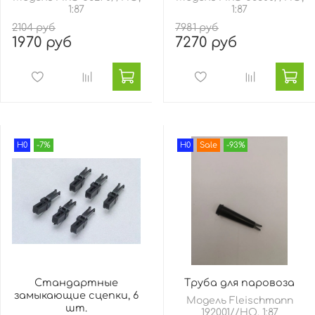
1:87
1:87
2104 руб
7981 руб
1970 руб
7270 руб
H0
-7%
H0
Sale
-93%
Стандартные
Труба для паровоза
замыкающие сцепки, 6
Модель Fleischmann
шт.
192001//HO, 1:87