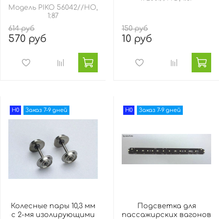
Модель PIKO 56042//HO,
1:87
614 руб
150 руб
570 руб
10 руб
H0
Заказ 7-9 дней
H0
Заказ 7-9 дней
Колесные пары 10,3 мм
Подсветка для
с 2-мя изолирующими
пассажирских вагонов