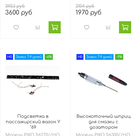
3953 руб
2104 руб
3600 руб
1970 руб
H0
Заказ 7-9 дней
-6%
H0
Заказ 7-9 дней
-9%
Подсветка в
Высокоточный шприц
пассажирский вагон Y
для смазки с
"69
дозатором
Модель PIKO 56270//HO,
Модель PIKO 56300//HO,