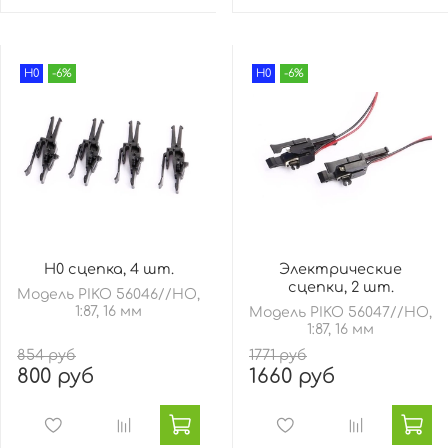
H0
-6%
H0
-6%
H0 сцепка, 4 шт.
Электрические
сцепки, 2 шт.
Модель PIKO 56046//HO,
1:87, 16 мм
Модель PIKO 56047//HO,
1:87, 16 мм
854 руб
1771 руб
800 руб
1660 руб