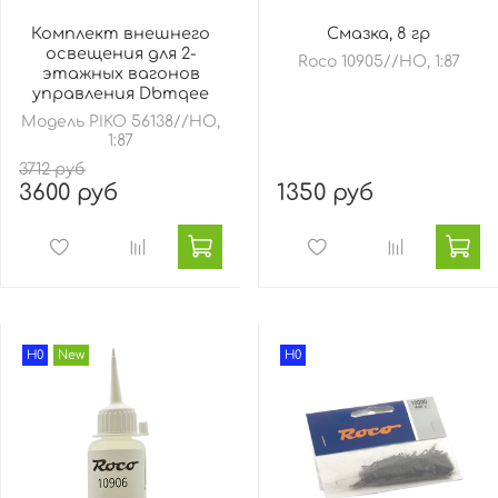
Комплект внешнего
Смазка, 8 гр
освещения для 2-
Roco 10905//HO, 1:87
этажных вагонов
управления Dbmqee
Модель PIKO 56138//HO,
1:87
3712 руб
3600 руб
1350 руб
H0
New
H0