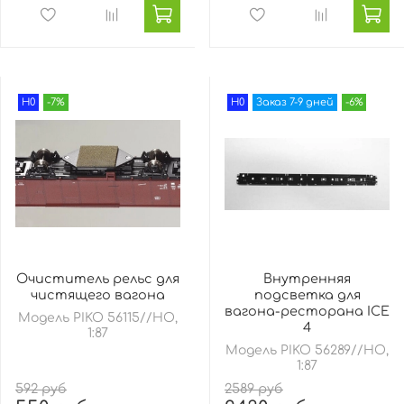
H0
-7%
H0
Заказ 7-9 дней
-6%
Очиститель рельс для
Внутренняя
чистящего вагона
подсветка для
вагона-ресторана ICE
Модель PIKO 56115//HO,
4
1:87
Модель PIKO 56289//HO,
1:87
592 руб
2589 руб