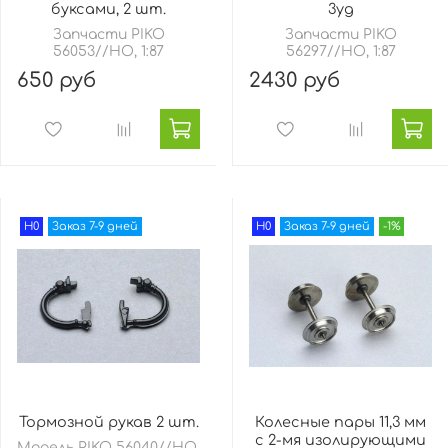
буксами, 2 шт.
3yg
Запчасти PIKO
Запчасти PIKO
56053//HO, 1:87
56297//HO, 1:87
650 руб
2430 руб
H0
Заказ 7-9 дней
H0
Заказ 7-9 дней
-1%
Тормозной рукав 2 шт.
Колесные пары 11,3 мм
с 2-мя изолирующими
Модель PIKO 56040//HO,