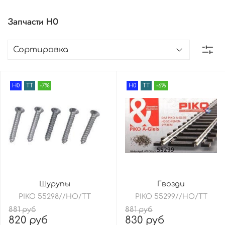
Запчасти H0
H0
TT
-7%
H0
TT
-6%
Шурупы
Гвозди
PIKO 55298//HO/TT
PIKO 55299//HO/TT
881 руб
881 руб
820 руб
830 руб