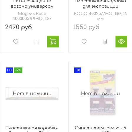
LED-Освещение
Пластиковая коробка
вагона универсал
для экспозиции
Модель Roco
ROCO 40025//HO, 1:87, 16
4000005##HO, 1:87
мм
2490 руб
1550 руб
H0
-9%
H0
Нет в наличии
Нет в наличии
Пластиковая коробка-
Очиститель рельс - 5