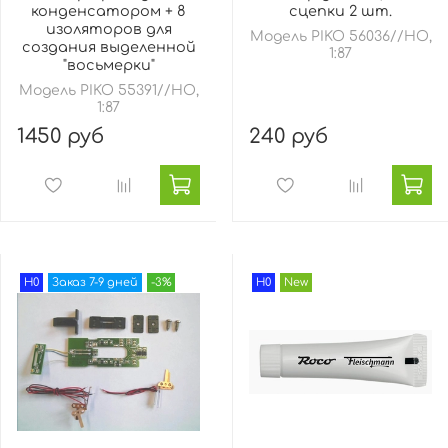
конденсатором + 8
сцепки 2 шт.
изоляторов для
Модель PIKO 56036//HO,
создания выделенной
1:87
"восьмерки"
Модель PIKO 55391//HO,
1:87
1450 руб
240 руб
H0
Заказ 7-9 дней
-3%
H0
New