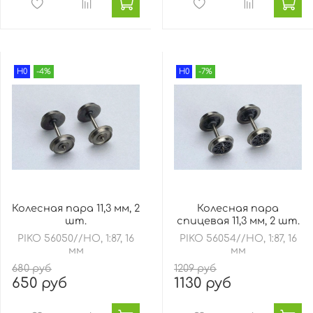
H0
-4%
H0
-7%
Колесная пара 11,3 мм, 2
Колесная пара
шт.
спицевая 11,3 мм, 2 шт.
PIKO 56050//HO, 1:87, 16
PIKO 56054//HO, 1:87, 16
мм
мм
680 руб
1209 руб
650 руб
1130 руб