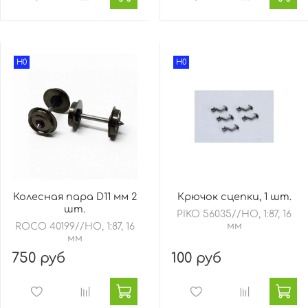
H0
H0
Колесная пара D11 мм 2
Крючок сцепки, 1 шт.
шт.
PIKO 56035//HO, 1:87, 16
мм
ROCO 40199//HO, 1:87, 16
мм
750 руб
100 руб