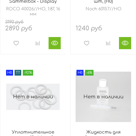
Sammelbox - Display
шт, (H0)
ROCO 40026//HO, 1:87, 16
Noch 60157//HO
мм
3190 руб
2890 руб
1240 руб
H0
TT
-92%
H0
-6%
Нет в наличии
Нет в наличии
Уплотнительное
Жидкость для