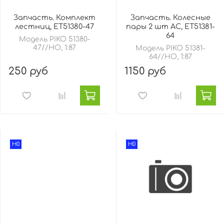
Запчасть. Комплект
Запчасть. Колесные
лестниц, ET51380-47
пары 2 шт AC, ET51381-
64
Модель PIKO 51380-
47//HO, 1:87
Модель PIKO 51381-
64//HO, 1:87
250 руб
1150 руб
H0
H0