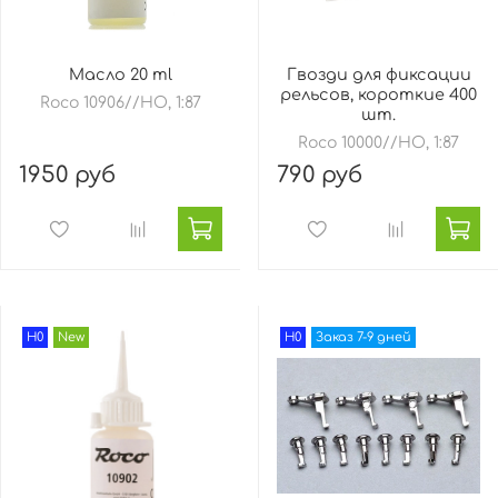
Масло 20 ml
Гвозди для фиксации
рельсов, короткие 400
Roco 10906//HO, 1:87
шт.
Roco 10000//HO, 1:87
1950 руб
790 руб
H0
New
H0
Заказ 7-9 дней