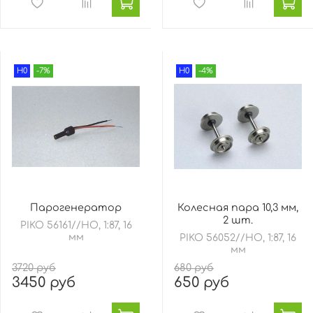
H0
-7%
H0
-4%
Парогенератор
Колесная пара 10,3 мм,
2 шт.
PIKO 56161//HO, 1:87, 16
мм
PIKO 56052//HO, 1:87, 16
мм
3720 руб
680 руб
3450 руб
650 руб