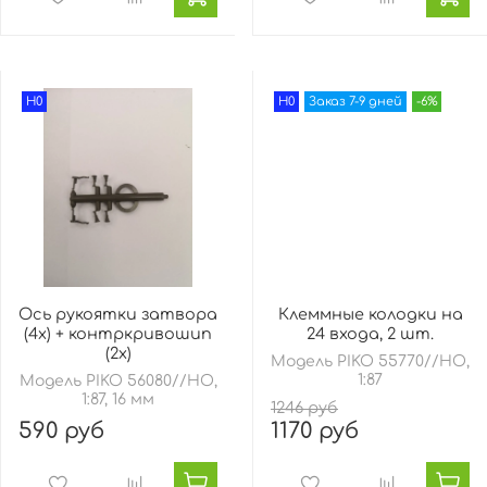
H0
H0
Заказ 7-9 дней
-6%
Ось рукоятки затвора
Клеммные колодки на
(4х) + контркривошип
24 входа, 2 шт.
(2х)
Модель PIKO 55770//HO,
1:87
Модель PIKO 56080//HO,
1:87, 16 мм
1246 руб
590 руб
1170 руб