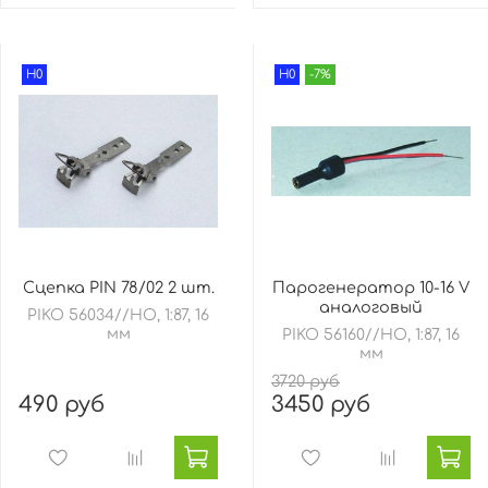
H0
H0
-7%
Сцепка PIN 78/02 2 шт.
Парогенератор 10-16 V
аналоговый
PIKO 56034//HO, 1:87, 16
мм
PIKO 56160//HO, 1:87, 16
мм
3720 руб
490 руб
3450 руб