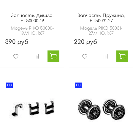
Запчасть. Дышло,
Запчасть. Пружина,
ET50000-19
ET50031-27
Модель PIKO 50000-
Модель PIKO 50031-
19//HO, 1:87
27//HO, 1:87
390 руб
220 руб
H0
H0