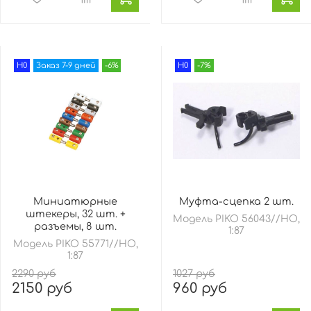
H0
Заказ 7-9 дней
-6%
H0
-7%
Миниатюрные
Муфта-сцепка 2 шт.
штекеры, 32 шт. +
Модель PIKO 56043//HO,
разъемы, 8 шт.
1:87
Модель PIKO 55771//HO,
1:87
2290 руб
1027 руб
2150 руб
960 руб