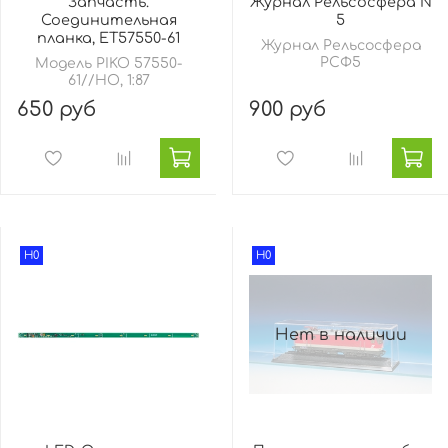
Запчасть.
Журнал Рельсосфера N
Соединительная
5
планка, ET57550-61
Журнал Рельсосфера
РСФ5
Модель PIKO 57550-
61//HO, 1:87
650 руб
900 руб
H0
H0
Нет в наличии