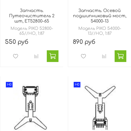
Запчасть.
Запчасть. Осевой
Путеочиститель 2
подшипниковый мост,
шт, ET52800-65
54000-13
Модель PIKO 52800-
Модель PIKO 54000-
65//HO, 1:87
13//HO, 1:87
550 руб
890 руб
H0
H0