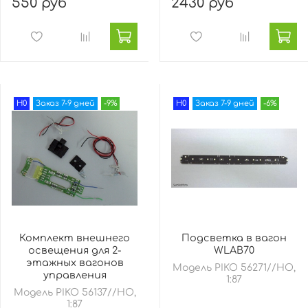
550 руб
2430 руб
H0
Заказ 7-9 дней
-9%
H0
Заказ 7-9 дней
-6%
Комплект внешнего
Подсветка в вагон
освещения для 2-
WLAB70
этажных вагонов
Модель PIKO 56271//HO,
управления
1:87
Модель PIKO 56137//HO,
1:87