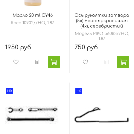
Масло 20 ml OY46
Ось рукоятки затвора
(8х) + контркривошип
Roco 10902//HO, 1:87
(4х), серебристый
Модель PIKO 56083//HO,
1:87
1950 руб
750 руб
H0
H0