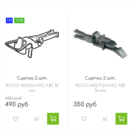
H0
-25%
Сцепка 2 шт.
Сцепки 2 шт.
ROCO 40243//HO, 1:87, 16
ROCO 40271-2//HO, 1:87,
мм
16 мм
650 руб
490 руб
350 руб