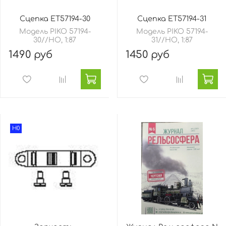
Сцепка ET57194-30
Сцепка ET57194-31
Модель PIKO 57194-
Модель PIKO 57194-
30//HO, 1:87
31//HO, 1:87
1490 руб
1450 руб
H0