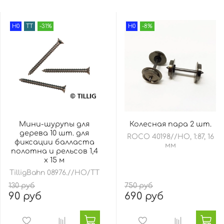
H0
TT
-31%
H0
-8%
Мини-шурупы для
Колесная пара 2 шт.
дерева 10 шт. для
ROCO 40198//HO, 1:87, 16
фиксации балласта
мм
полотна и рельсов 1,4
x 15 м
TilligBahn 08976.//HO/TT
130 руб
750 руб
90 руб
690 руб