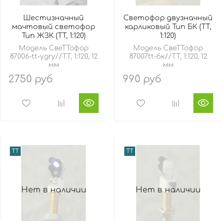
Шестизначный
Светофор двузначный
мачтовый светофор
карликовый Тип БК (TT,
Тип ЖЗК (TT, 1:120)
1:120)
Модель СвеТТофор
Модель СвеТТофор
87006-tt-ygry//TT, 1:120, 12
87007tt-бк//TT, 1:120, 12
мм
мм
2750 руб
990 руб
TT
TT
Нет в наличии
Нет в наличии