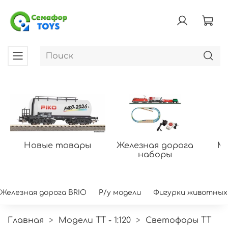
Новые товары
Железная дорога
Мо
наборы
Железная дорога BRIO
Р/у модели
Фигурки животных
Главная
Модели ТТ - 1:120
Светофоры TT