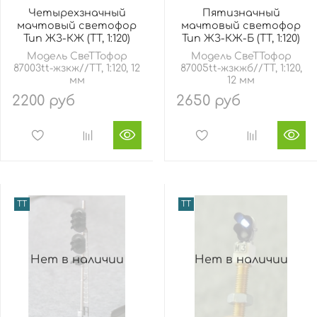
Четырехзначный
Пятизначный
мачтовый светофор
мачтовый светофор
Тип ЖЗ-КЖ (TT, 1:120)
Тип ЖЗ-КЖ-Б (TT, 1:120)
Модель СвеТТофор
Модель СвеТТофор
87003tt-жзкж//TT, 1:120, 12
87005tt-жзкжб//TT, 1:120,
мм
12 мм
2200 руб
2650 руб
TT
TT
Нет в наличии
Нет в наличии