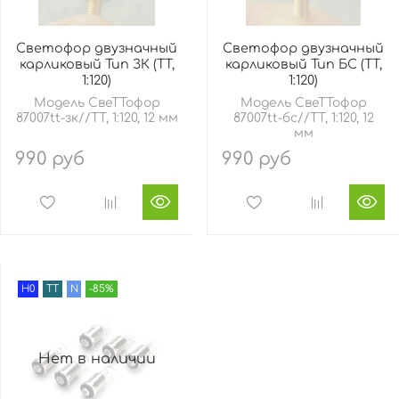
Светофор двузначный
Светофор двузначный
карликовый Тип ЗК (TT,
карликовый Тип БС (TT,
1:120)
1:120)
Модель СвеТТофор
Модель СвеТТофор
87007tt-зк//TT, 1:120, 12 мм
87007tt-бс//TT, 1:120, 12
мм
990 руб
990 руб
H0
TT
N
-85%
Нет в наличии