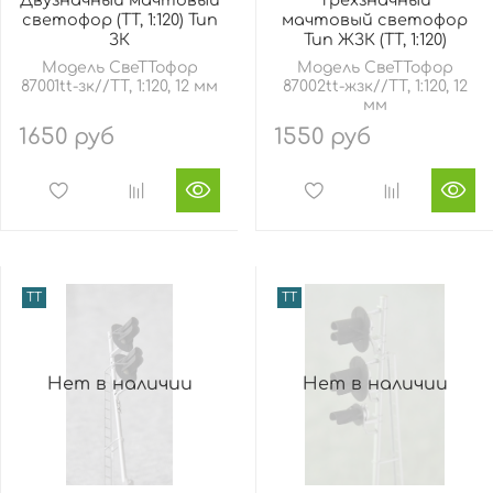
светофор (TT, 1:120) Тип
мачтовый светофор
ЗК
Тип ЖЗК (TT, 1:120)
Модель СвеТТофор
Модель СвеТТофор
87001tt-зк//TT, 1:120, 12 мм
87002tt-жзк//TT, 1:120, 12
мм
1650 руб
1550 руб
TT
TT
Нет в наличии
Нет в наличии