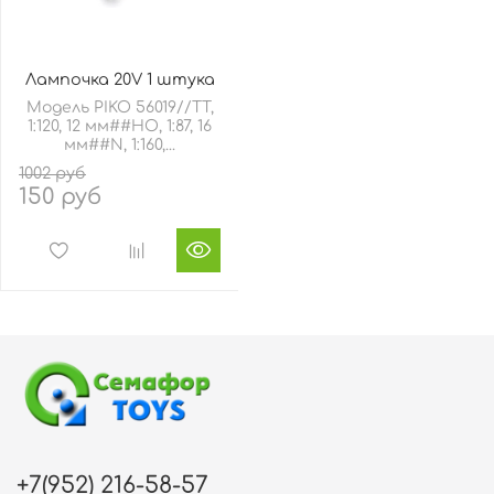
Лампочка 20V 1 штука
Модель PIKO 56019//TT,
1:120, 12 мм##HO, 1:87, 16
мм##N, 1:160,...
1002 руб
150 руб
+7(952) 216-58-57