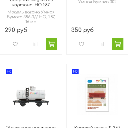
Умная Бумага 302
картона. HO 1:87
Модель вагона Умная
Бумага 386-3// HO, 1:87,
16 мм
290 руб
350 руб
H0
H0
"Двухосная цистерна
Крытый вагон 11-270.