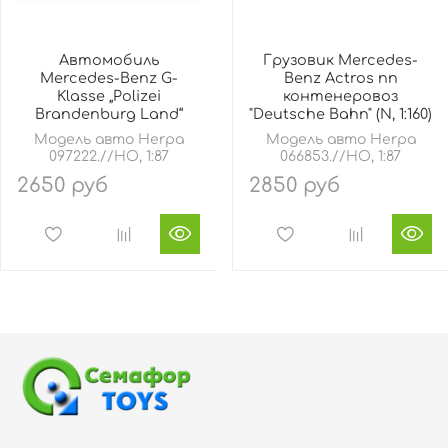
Автомобиль
Грузовик Mercedes-
Mercedes-Benz G-
Benz Actros пп
Klasse „Polizei
контенеровоз
Brandenburg Land“
"Deutsche Bahn" (N, 1:160)
Модель авто Herpa
Модель авто Herpa
097222.//HO, 1:87
066853.//HO, 1:87
2650 руб
2850 руб