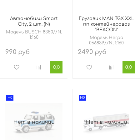
Автомобили Smart
Грузовик MAN TGX XXL
City, 2 шт. (N)
пп контейнеровоз
"BEACON"
Модель BUSCH 8350//N,
1:160
Модель Herpa
066839.//N, 1:160
990 руб
2490 руб
H0
H0
Нет в наличии
Нет в наличии