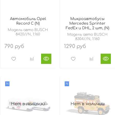
Автомобиль Opel
Микроавтобусы
Record C (N)
Mercedes Sprinter
FedEx и DHL, 2 шт, (N)
Модель авто BUSCH
8420//N, 1:160
Модель авто BUSCH
8304//N, 1:160
790 руб
1290 руб
N
N
Нет в наличии
Нет в наличии