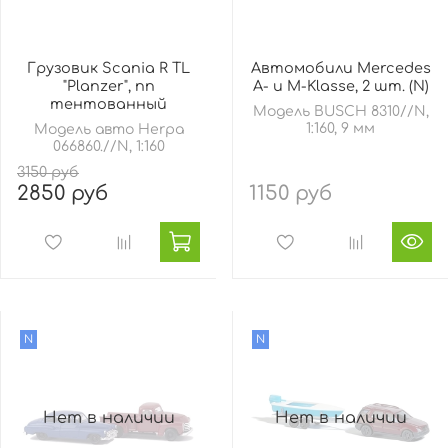
Грузовик Scania R TL
Автомобили Mercedes
"Planzer", пп
A- и M-Klasse, 2 шт. (N)
тентованный
Модель BUSCH 8310//N,
1:160, 9 мм
Модель авто Herpa
066860.//N, 1:160
3150 руб
2850 руб
1150 руб
N
N
Нет в наличии
Нет в наличии