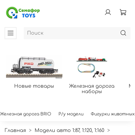
Новые товары
Железная дорога
Мо
наборы
Железная дорога BRIO
Р/у модели
Фигурки животных
Главная
Модели авто 1:87, 1:120, 1:160