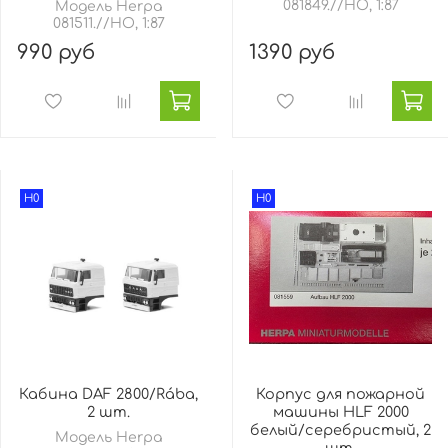
081849.//HO, 1:87
Модель Herpa
081511.//HO, 1:87
990 руб
1390 руб
H0
H0
Кабина DAF 2800/Rába,
Корпус для пожарной
2 шт.
машины HLF 2000
белый/серебристый, 2
Модель Herpa