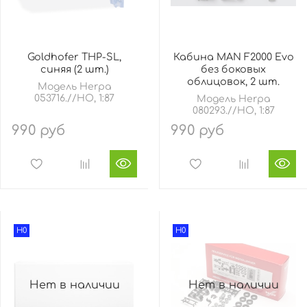
Goldhofer THP-SL,
Кабина MAN F2000 Evo
синяя (2 шт.)
без боковых
облицовок, 2 шт.
Модель Herpa
053716.//HO, 1:87
Модель Herpa
080293.//HO, 1:87
990 руб
990 руб
H0
H0
Нет в наличии
Нет в наличии