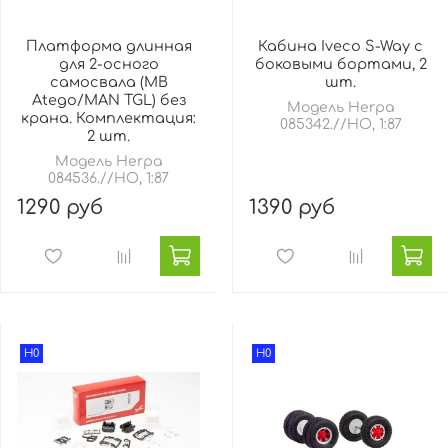
Платформа длинная
Кабина Iveco S-Way с
для 2-осного
боковыми бортами, 2
самосвала (MB
шт.
Atego/MAN TGL) без
Модель Herpa
крана. Комплектация:
085342.//HO, 1:87
2 шт.
Модель Herpa
084536.//HO, 1:87
1290 руб
1390 руб
H0
H0