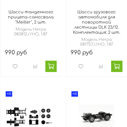
Шасси тандемного
Шасси грузового
прицепа-самосвала
автомобиля для
"Meiller", 2 шт.
поворотной
лестницы DLK 23/12.
Модель Herpa
Комплектация: 2 шт.
083812.//HO, 1:87
Модель Herpa
081757.//HO, 1:87
990 руб
990 руб
H0
H0