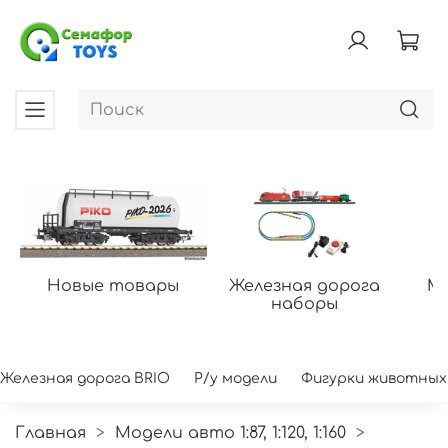
Новые товары
Железная дорога
Мо
наборы
Железная дорога BRIO
Р/у модели
Фигурки животных
Главная
Модели авто 1:87, 1:120, 1:160