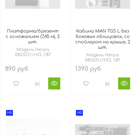
Платформа/брезент
Кабина MAN TGS L без
с основанием (7,45 м), 2
боковых облицовок, со
шт.
спойлером на крыше, 2
шт.
Модель Herpa
082327.//HO, 1:87
Модель Herpa
082631.//HO, 1:87
890 руб
1390 руб
H0
H0