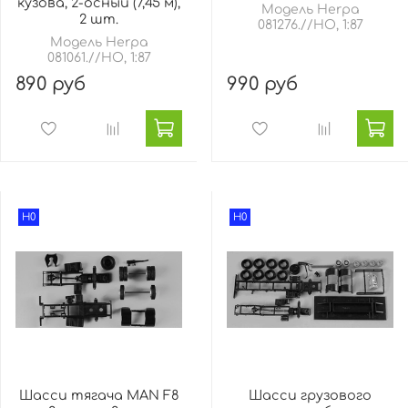
кузова, 2-осный (7,45 м),
Модель Herpa
2 шт.
081276.//HO, 1:87
Модель Herpa
081061.//HO, 1:87
890 руб
990 руб
H0
H0
Шасси тягача MAN F8
Шасси грузового