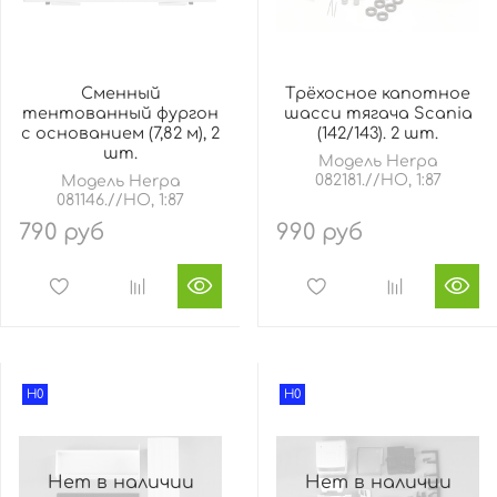
Сменный
Трёхосное капотное
тентованный фургон
шасси тягача Scania
с основанием (7,82 м), 2
(142/143). 2 шт.
шт.
Модель Herpa
082181.//HO, 1:87
Модель Herpa
081146.//HO, 1:87
790 руб
990 руб
H0
H0
Нет в наличии
Нет в наличии