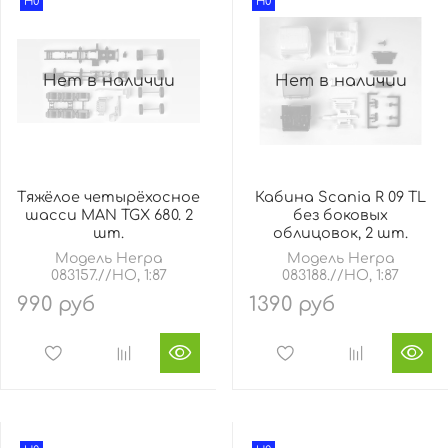
H0
H0
Нет в наличии
Нет в наличии
Тяжёлое четырёхосное
Кабина Scania R 09 TL
шасси MAN TGX 680. 2
без боковых
шт.
облицовок, 2 шт.
Модель Herpa
Модель Herpa
083157.//HO, 1:87
083188.//HO, 1:87
990 руб
1390 руб