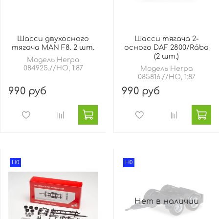
Шасси двухосного
Шасси тягача 2-
тягача MAN F8. 2 шт.
осного DAF 2800/Rába
(2 шт.)
Модель Herpa
084925.//HO, 1:87
Модель Herpa
085816.//HO, 1:87
990 руб
990 руб
H0
H0
Нет в наличии