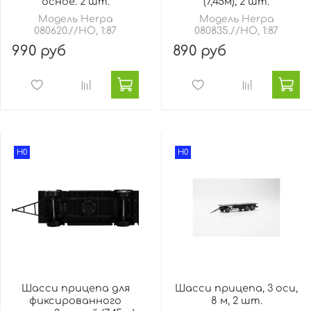
осное. 2 шт.
(7,45м), 2 шт.
Модель Herpa
Модель Herpa
080620.//HO, 1:87
080835.//HO, 1:87
990 руб
890 руб
H0
H0
Шасси прицепа для
Шасси прицепа, 3 оси,
фиксированного
8 м, 2 шт.