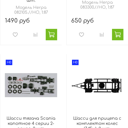
шт.
Модель Herpa
083300.//HO, 1:87
Модель Herpa
082105.//HO, 1:87
1490 руб
650 руб
H0
H0
Шасси тягача Scania
Шасси для прицепа с
капотное 4 серии 2-
комплектом колес