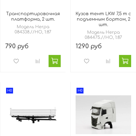
Транспортировочная
Кузов тент LKW 7,5 т с
платформа, 2 шт.
подъемным бортом, 2
шт.
Модель Herpa
084338.//HO, 1:87
Модель Herpa
084475.//HO, 1:87
790 руб
1290 руб
H0
H0