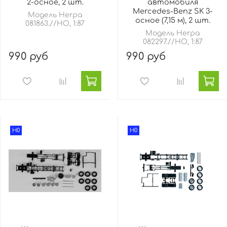
2-осное, 2 шт.
автомобиля
Mercedes-Benz SK 3-
Модель Herpa
осное (7,15 м), 2 шт.
081863.//HO, 1:87
Модель Herpa
082297.//HO, 1:87
990 руб
990 руб
H0
H0