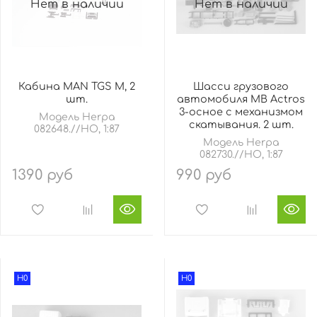
Нет в наличии
Нет в наличии
Кабина MAN TGS M, 2
Шасси грузового
шт.
автомобиля MB Actros
3-осное с механизмом
Модель Herpa
скатывания. 2 шт.
082648.//HO, 1:87
Модель Herpa
082730.//HO, 1:87
1390 руб
990 руб
H0
H0