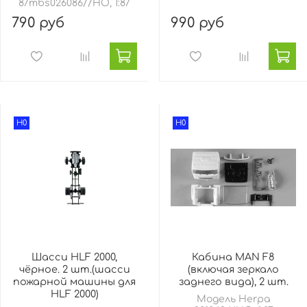
87mbs026086//HO, 1:87
790 руб
990 руб
H0
H0
Шасси HLF 2000,
Кабина MAN F8
чёрное. 2 шт.(шасси
(включая зеркало
пожарной машины для
заднего вида), 2 шт.
HLF 2000)
Модель Herpa