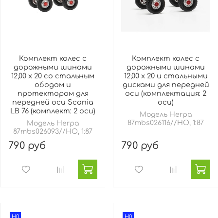
Комплект колес с
Комплект колес с
дорожными шинами
дорожными шинами
12,00 x 20 со стальным
12,00 х 20 и стальными
ободом и
дисками для передней
протектором для
оси (комплектация: 2
передней оси Scania
оси)
LB 76 (комплект: 2 оси)
Модель Herpa
87mbs026116//HO, 1:87
Модель Herpa
87mbs026093//HO, 1:87
790 руб
790 руб
H0
H0