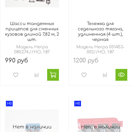
Шасси тандемных
Тележка для
прицепов для сменных
седельного тягача,
кузовов длиной 7,82 м, 2
удлиненная (4 шт.),
шт.
черная
Модель Herpa
Модель Herpa 051453-
085274.//HO, 1:87
002//HO, 1:87
990 руб
1200 руб
H0
H0
Нет в наличии
Нет в наличии