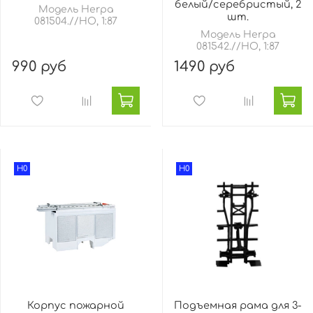
белый/серебристый, 2
Модель Herpa
шт.
081504.//HO, 1:87
Модель Herpa
081542.//HO, 1:87
990 руб
1490 руб
H0
H0
Корпус пожарной
Подъемная рама для 3-