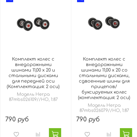
Комплект колес с
Комплект колес с
внедорожными
внедорожными
шинами 11,00 х 20 и
шинами 11,00 x 20 со
стальными дисками
стальными дисками,
для передней оси
сдвоенные шины для
(Комплектация: 2 оси)
прицепов/
буксируемых колес
Модель Herpa
(комплектация: 2 оси)
87mbs026109//HO, 1:87
Модель Herpa
87mbs026079//HO, 1:87
790 руб
790 руб