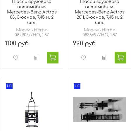
Шасси грузового
Шасси грузового
автомобиля
автомобиля
Mercedes-Benz Actros
Mercedes-Benz Actros
08, 3-осное, 7,45 м. 2
2011, 3-осное, 7,45 м. 2
шт.
шт.
Модель Herpa
Модель Herpa
082907.//HO, 1:87
083669.//HO, 1:87
1100 руб
990 руб
H0
H0