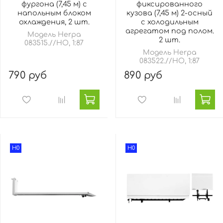
фургона (7,45 м) с
фиксированного
напольным блоком
кузова (7,45 м) 2-осный
охлаждения, 2 шт.
с холодильным
агрегатом под полом.
Модель Herpa
2 шт.
083515.//HO, 1:87
Модель Herpa
083522.//HO, 1:87
790 руб
890 руб
H0
H0