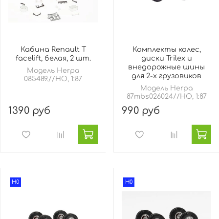
Кабина Renault T
Комплекты колес,
facelift, белая, 2 шт.
диски Trilex и
внедорожные шины
Модель Herpa
для 2-х грузовиков
085489.//HO, 1:87
Модель Herpa
87mbs026024//HO, 1:87
1390 руб
990 руб
H0
H0