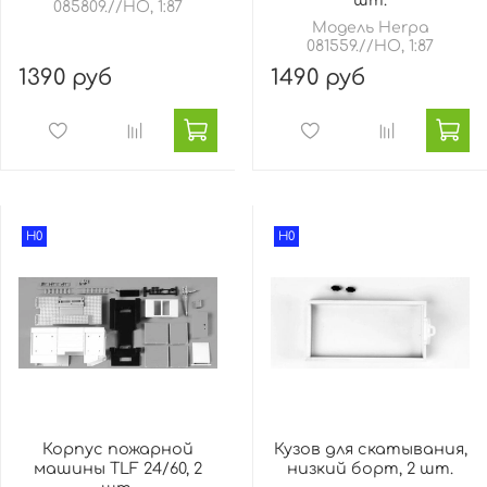
шт.
085809.//HO, 1:87
Модель Herpa
081559.//HO, 1:87
1390 руб
1490 руб
H0
H0
Корпус пожарной
Кузов для скатывания,
машины TLF 24/60, 2
низкий борт, 2 шт.