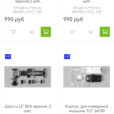
черное.2 шт.
шт.
Модель Herpa
Модель Herpa
081481.//HO, 1:87
081498.//HO, 1:87
990 руб
990 руб
H0
H0
Шасси LF 10/6 черное. 2
Корпус для пожарной
шт.
машине TLF 24/50