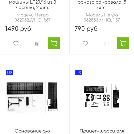
машины LF20/16 из 3
осного самосвала. 5
частей, 2 шт.
шт.
Модель Herpa
Модель Herpa
082082.//HO, 1:87
082853.//HO, 1:87
1490 руб
790 руб
H0
H0
Основание для
Прицеп-шасси для