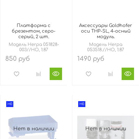
Платформа с
Аксессуары Goldhofer
брезентом, серо-
оси THP-SL, 4-осный
серый, 2 шт.
модуль.
Модель Herpa 051828-
Модель Herpa
003//HO, 1:87
053518.//HO, 1:87
850 руб
1490 руб
H0
H0
Нет в наличии
Нет в наличии