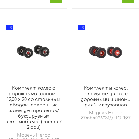
H0
H0
Комплект колес с
Комплекты колес,
дорожными шинами
стальные диски с
12,00 x 20 со стальным
дорожными шинами
ободом, сдвоенные
для 2-х грузовиов
шины для прицепов/
Модель Herpa
буксируемых
87mbs026031//HO, 1:87
автомобилей (состав:
2 оси)
Модель Herpa