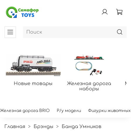
Новые товары
Железная дорога
Мо
наборы
Железная дорога BRIO
Р/у модели
Фигурки животных
Главная
Брэнды
Банда Умников