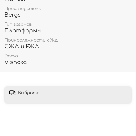
Производитель
Bergs
Тип вагонов
Платформы
Принадлежность к ЖД
СЖД и РЖД
Эпоха
V эпоха
Выбрать