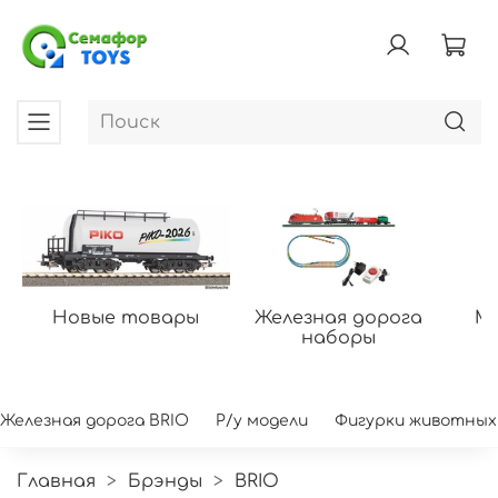
Новые товары
Железная дорога
Мо
наборы
Железная дорога BRIO
Р/у модели
Фигурки животных
Главная
Брэнды
BRIO