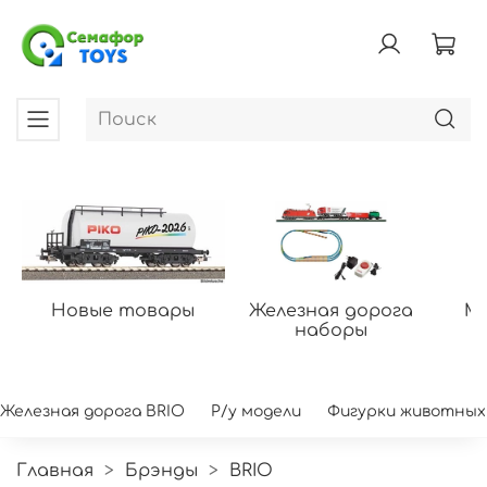
Новые товары
Железная дорога
Мо
наборы
Железная дорога BRIO
Р/у модели
Фигурки животных
Главная
Брэнды
BRIO