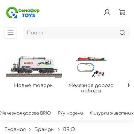
Новые товары
Железная дорога
Мо
наборы
Железная дорога BRIO
Р/у модели
Фигурки животных
Главная
Брэнды
BRIO