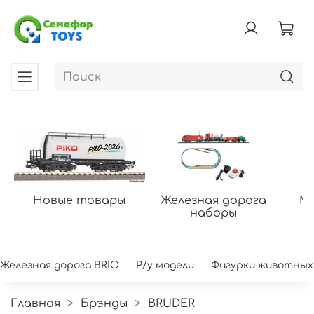
Новые товары
Железная дорога
Мо
наборы
Железная дорога BRIO
Р/у модели
Фигурки животных
Главная
Брэнды
BRUDER