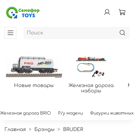
Новые товары
Железная дорога
Мо
наборы
Железная дорога BRIO
Р/у модели
Фигурки животных
Главная
Брэнды
BRUDER