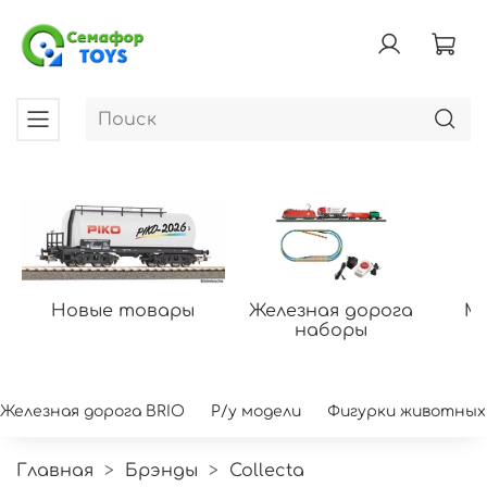
Новые товары
Железная дорога
Мо
наборы
Железная дорога BRIO
Р/у модели
Фигурки животных
Главная
Брэнды
Collecta