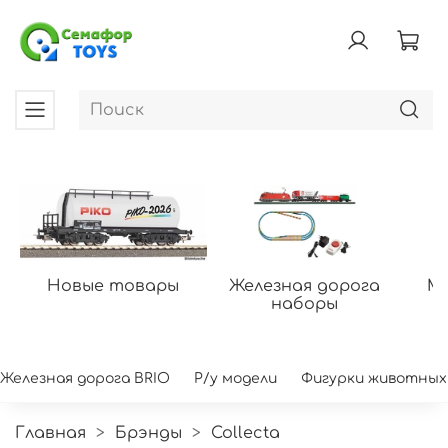
Новые товары
Железная дорога
Мо
наборы
Железная дорога BRIO
Р/у модели
Фигурки животных
Главная
Брэнды
Collecta