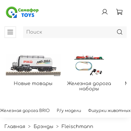
Новые товары
Железная дорога
Мо
наборы
Железная дорога BRIO
Р/у модели
Фигурки животных
Главная
Брэнды
Fleischmann