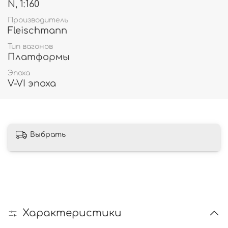
N, 1:160
Производитель
Fleischmann
Тип вагонов
Платформы
Эпоха
V-VI эпоха
Выбрать
Характеристики