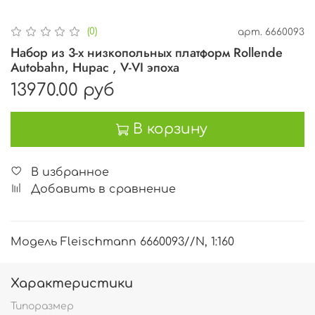
(0)
арт.
6660093
Набор из 3-х низкопольных платформ Rollende
Autobahn, Hupac , V-VI эпоха
13970.00 руб
В корзину
В избранное
Добавить в сравнение
Модель Fleischmann 6660093//N, 1:160
Характеристики
Типоразмер