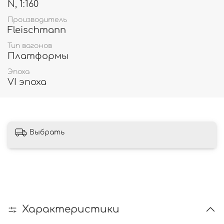
N, 1:160
Производитель
Fleischmann
Тип вагонов
Платформы
Эпоха
VI эпоха
Выбрать
Характеристики