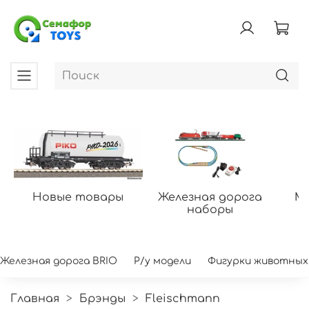
Новые товары
Железная дорога
Мо
наборы
Железная дорога BRIO
Р/у модели
Фигурки животных
Главная
Брэнды
Fleischmann