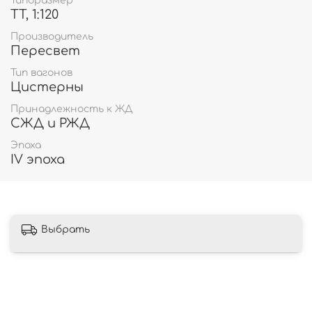
Типоразмер
TT, 1:120
Производитель
Пересвет
Тип вагонов
Цистерны
Принадлежность к ЖД
СЖД и РЖД
Эпоха
IV эпоха
Выбрать