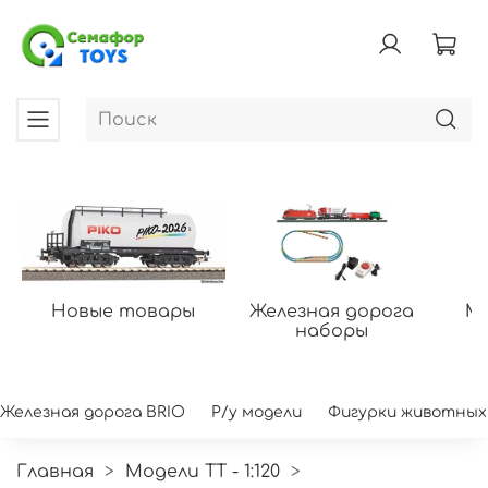
Новые товары
Железная дорога
Мо
наборы
Железная дорога BRIO
Р/у модели
Фигурки животных
Главная
Модели ТТ - 1:120