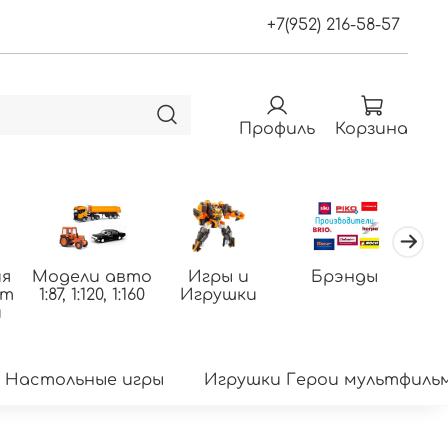
+7(952) 216-58-57
Профиль
Корзина
я
Модели авто
Игры и
Брэнды
По
фт
1:87, 1:120, 1:160
Игрушки
т
и
Настольные игры
Игрушки Герои мультфиль