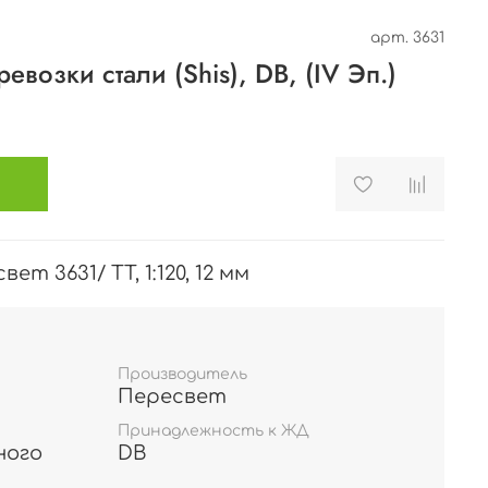
арт.
3631
ревозки стали (Shis), DB, (IV Эп.)
т 3631/ TT, 1:120, 12 мм
Производитель
Пересвет
Принадлежность к ЖД
ного
DB