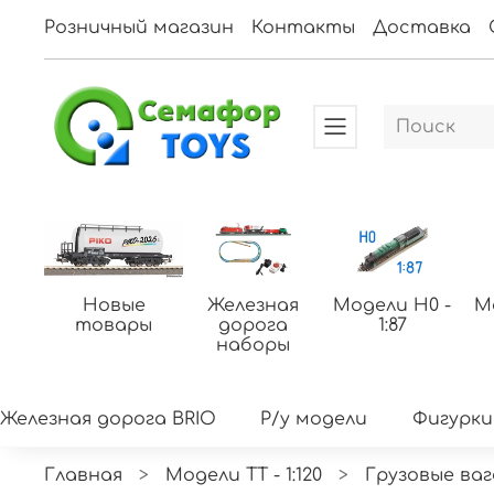
Розничный магазин
Контакты
Доставка
Новые
Железная
Модели H0 -
М
товары
дорога
1:87
наборы
Железная дорога BRIO
Р/у модели
Фигурки
Главная
Модели ТТ - 1:120
Грузовые ваг