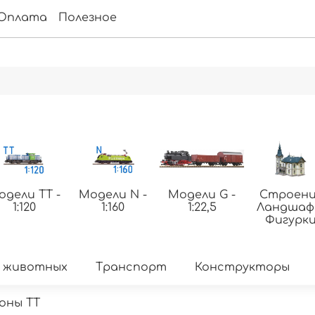
Оплата
Полезное
одели ТТ -
Модели N -
Модели G -
Строени
1:120
1:160
1:22,5
Ландша
Фигурк
 животных
Транспорт
Конструкторы
оны TT