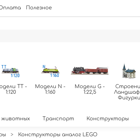
Оплата
Полезное
одели ТТ -
Модели N -
Модели G -
Строени
1:120
1:160
1:22,5
Ландша
Фигурк
 животных
Транспорт
Конструкторы
ры
Конструкторы аналог LEGO