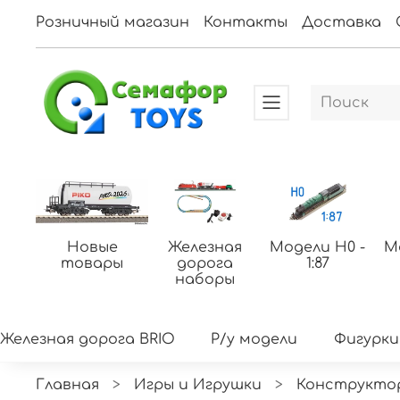
Розничный магазин
Контакты
Доставка
Новые
Железная
Модели H0 -
М
товары
дорога
1:87
наборы
Железная дорога BRIO
Р/у модели
Фигурки
Главная
Игры и Игрушки
Конструкто