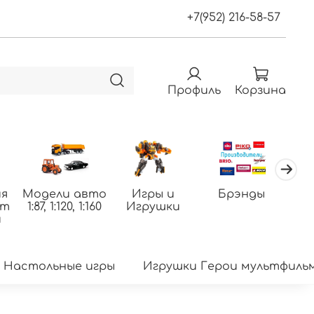
+7(952) 216-58-57
Профиль
Корзина
я
Модели авто
Игры и
Брэнды
По
фт
1:87, 1:120, 1:160
Игрушки
т
и
Настольные игры
Игрушки Герои мультфиль