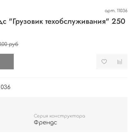
арт.
11036
дс "Грузовик техобслуживания" 250
0.00 руб
и
1036
Серия конструктора
Френдс