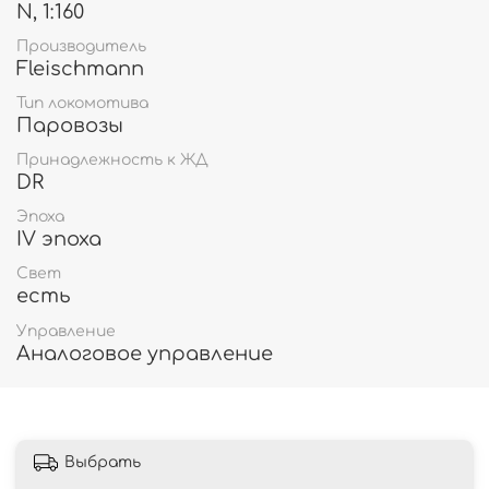
N, 1:160
Производитель
Fleischmann
Тип локомотива
Паровозы
Принадлежность к ЖД
DR
Эпоха
IV эпоха
Свет
есть
Управление
Аналоговое управление
Выбрать