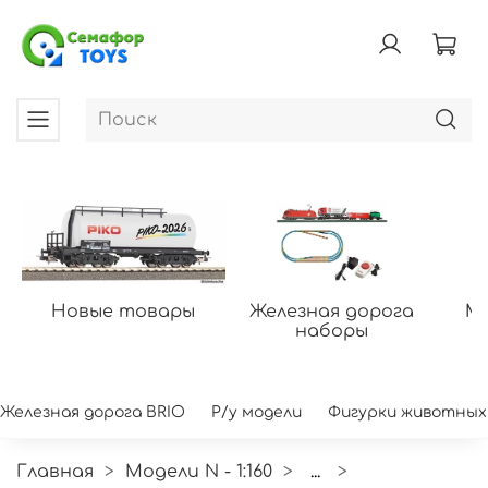
Новые товары
Железная дорога
Мо
наборы
Железная дорога BRIO
Р/у модели
Фигурки животных
Главная
Модели N - 1:160
...