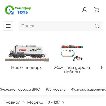
Новые товары
Железная дорога
Мо
наборы
Железная дорога BRIO
Р/у модели
Фигурки животных
Главная
Модели H0 - 1:87