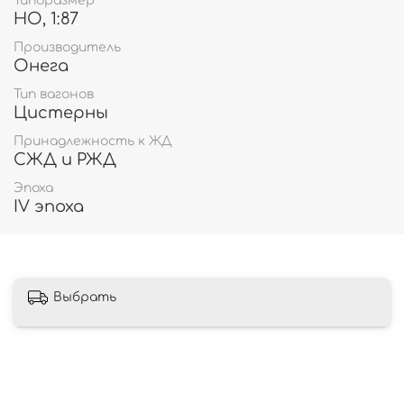
Типоразмер
HO, 1:87
Производитель
Онега
Тип вагонов
Цистерны
Принадлежность к ЖД
СЖД и РЖД
Эпоха
IV эпоха
Выбрать