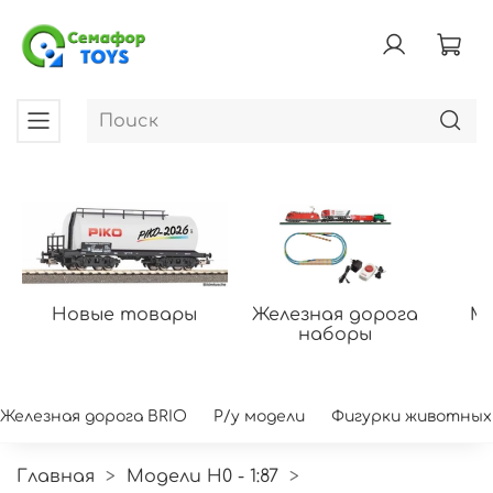
Новые товары
Железная дорога
Мо
наборы
Железная дорога BRIO
Р/у модели
Фигурки животных
Главная
Модели H0 - 1:87