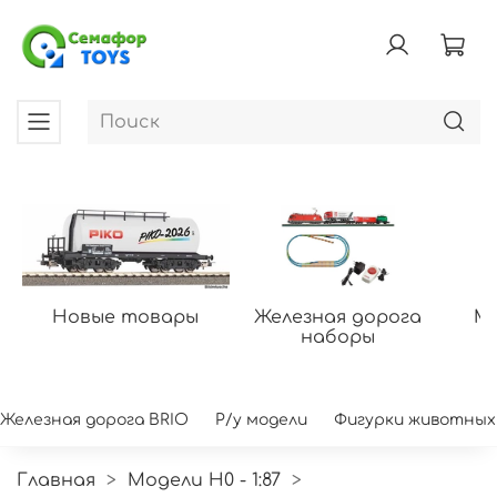
Новые товары
Железная дорога
Мо
наборы
Железная дорога BRIO
Р/у модели
Фигурки животных
Главная
Модели H0 - 1:87