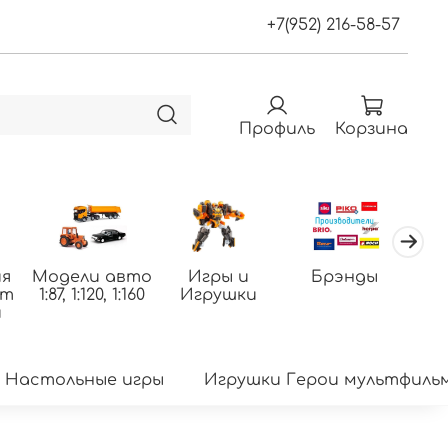
+7(952) 216-58-57
Профиль
Корзина
я
Модели авто
Игры и
Брэнды
По
фт
1:87, 1:120, 1:160
Игрушки
т
и
Настольные игры
Игрушки Герои мультфиль