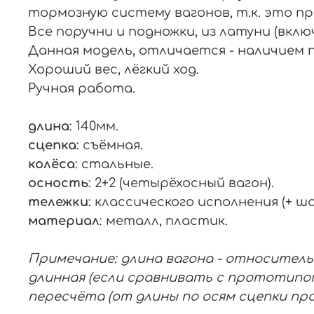
тормозную систему вагонов, т.к. это п
Все поручни и подножки, из латуни (вклю
Данная модель, отличается - наличием 
Хороший вес, лёгкий ход.
Ручная работа.
длина
: 140мм.
сцепка
: съёмная.
колёса
: стальные.
осность
: 2+2 (четырёхосный вагон).
тележки
: классического исполнения (+ ш
материал
: металл, пластик.
Примечание: длина вагона - относитель
длинная (если сравнивать с прототипом
пересчёта (от длины по осям сцепки п