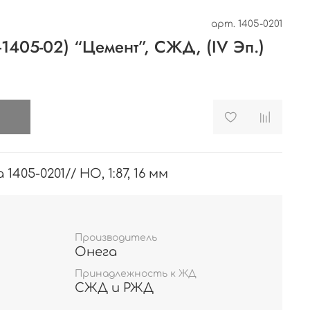
арт.
1405-0201
5-1405-02) “Цемент”, СЖД, (IV Эп.)
и
405-0201// HO, 1:87, 16 мм
Производитель
Онега
Принадлежность к ЖД
СЖД и РЖД