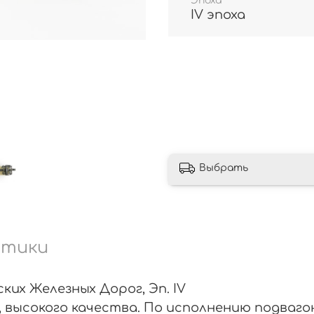
Эпоха
IV эпоха
Выбрать
стики
их Железных Дорог, Эп. IV
, высокого качества. По исполнению подваг