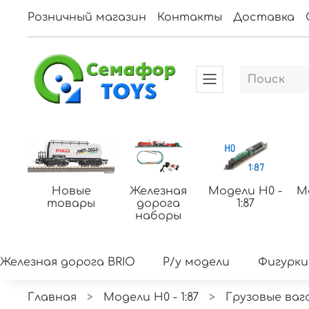
Розничный магазин
Контакты
Доставка
Новые
Железная
Модели H0 -
М
товары
дорога
1:87
наборы
Железная дорога BRIO
Р/у модели
Фигурки
Главная
Модели H0 - 1:87
Грузовые ваг