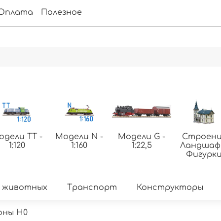
Оплата
Полезное
одели ТТ -
Модели N -
Модели G -
Строени
1:120
1:160
1:22,5
Ландша
Фигурк
 животных
Транспорт
Конструкторы
оны H0