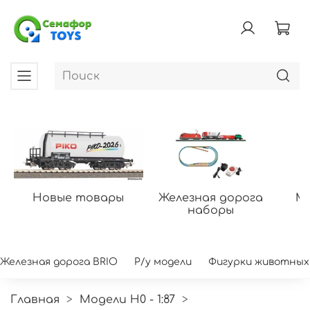
Новые товары
Железная дорога
Мо
наборы
Железная дорога BRIO
Р/у модели
Фигурки животных
Главная
Модели H0 - 1:87