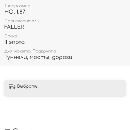
Типоразмер
HO, 1:87
Производитель
FALLER
Эпоха
II эпоха
Для макета. Подгруппа
Туннели, мосты, дороги
Выбрать