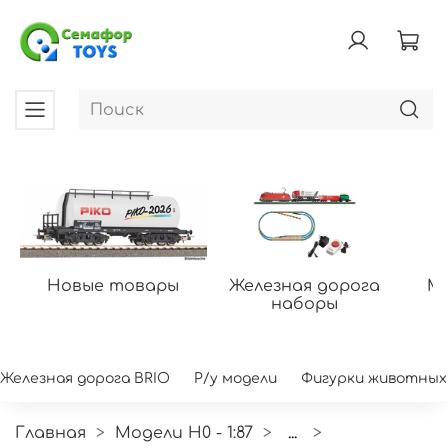
Новые товары
Железная дорога
Мо
наборы
Железная дорога BRIO
Р/у модели
Фигурки животных
Главная
Модели H0 - 1:87
...