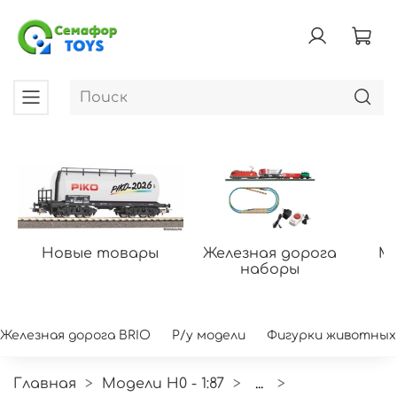
Новые товары
Железная дорога
Мо
наборы
Железная дорога BRIO
Р/у модели
Фигурки животных
Главная
Модели H0 - 1:87
...