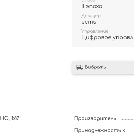
Эпоха
II эпоха
Декодер
есть
Управление
Цифровое управл
Выбрать
HO, 1:87
Производитель
Принадлежность к