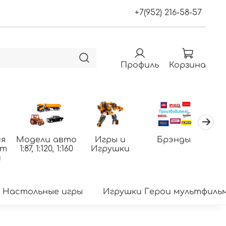
+7(952) 216-58-57
Профиль
Корзина
я
Модели авто
Игры и
Брэнды
По
фт
1:87, 1:120, 1:160
Игрушки
т
и
Настольные игры
Игрушки Герои мультфиль