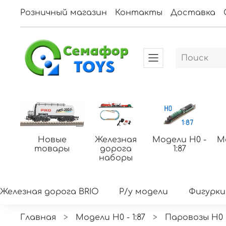
Розничный магазин
Контакты
Доставка
Новые
Железная
Модели H0 -
М
товары
дорога
1:87
наборы
Железная дорога BRIO
Р/у модели
Фигурки
Главная
Модели H0 - 1:87
Паровозы H0