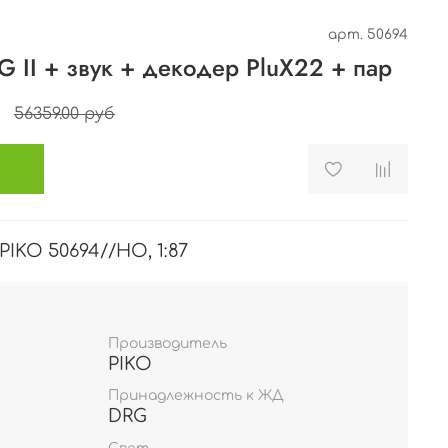
арт.
50694
 II + звук + декодер PluX22 + пар
56359.00 руб
IKO 50694//HO, 1:87
Производитель
PIKO
Принадлежность к ЖД
DRG