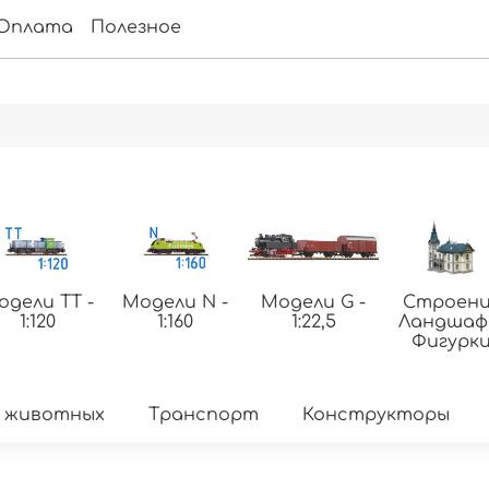
Оплата
Полезное
одели ТТ -
Модели N -
Модели G -
Строени
1:120
1:160
1:22,5
Ландша
Фигурк
 животных
Транспорт
Конструкторы