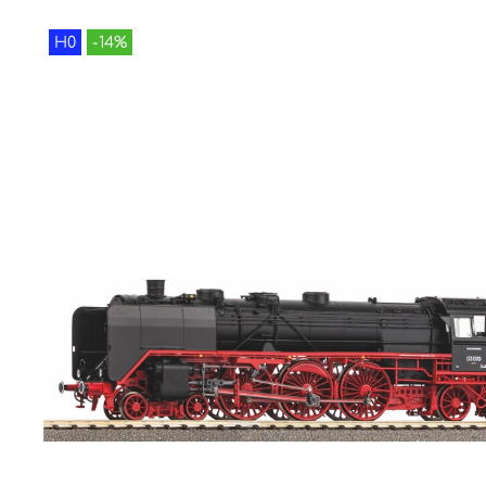
H0
-14%