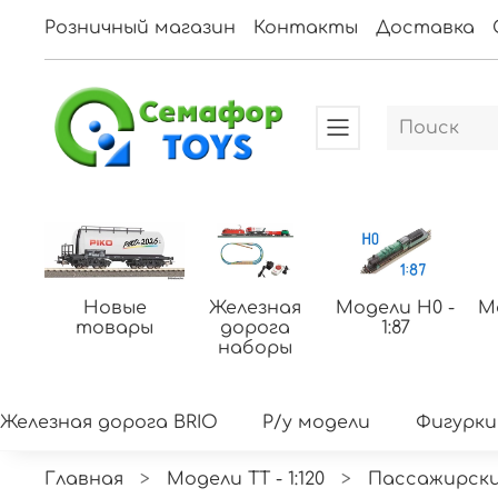
Розничный магазин
Контакты
Доставка
Новые
Железная
Модели H0 -
М
товары
дорога
1:87
наборы
Железная дорога BRIO
Р/у модели
Фигурки
Главная
Модели ТТ - 1:120
Пассажирски