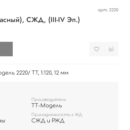
арт.
2220
асный), СЖД, (III-IV Эп.)
и
ль 2220/ TT, 1:120, 12 мм
Производитель
ТТ-Модель
Принадлежность к ЖД
ны
СЖД и РЖД