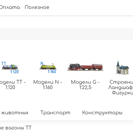
Оплата
Полезное
одели ТТ -
Модели N -
Модели G -
Строени
1:120
1:160
1:22,5
Ландша
Фигурк
 животных
Транспорт
Конструкторы
е вагоны TT