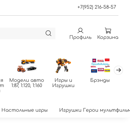
+7(952) 216-58-57
Профиль
Корзина
я
Модели авто
Игры и
Брэнды
По
фт
1:87, 1:120, 1:160
Игрушки
т
и
Настольные игры
Игрушки Герои мультфиль