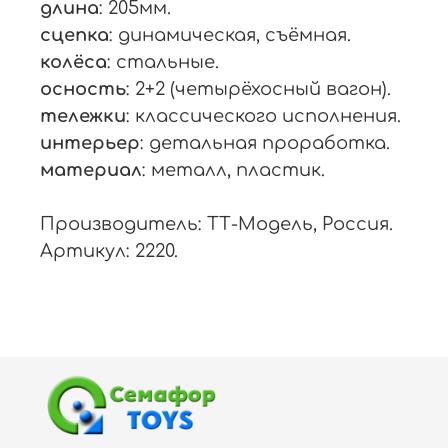
длина
: 205мм.
сцепка
: динамическая, съёмная.
колёса
: стальные.
осность
: 2+2 (четырёхосный вагон).
тележки
: классического исполнения.
интерьер
: детальная проработка.
материал
: металл, пластик.
Производитель: ТТ-Модель, Россия.
Артикул: 2220.