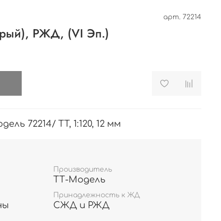
арт.
72214
ерый), РЖД, (VI Эп.)
и
ль 72214/ TT, 1:120, 12 мм
Производитель
ТТ-Модель
Принадлежность к ЖД
ны
СЖД и РЖД