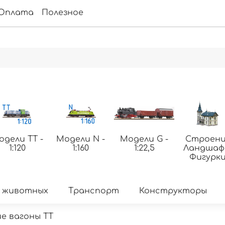
Оплата
Полезное
одели ТТ -
Модели N -
Модели G -
Строени
1:120
1:160
1:22,5
Ландша
Фигурк
 животных
Транспорт
Конструкторы
е вагоны TT