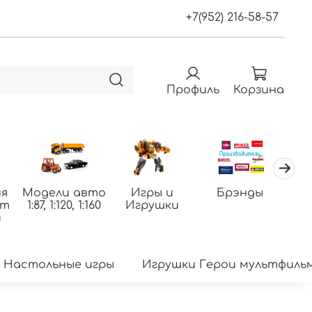
+7(952) 216-58-57
Профиль
Корзина
я
Модели авто
Игры и
Брэнды
По
фт
1:87, 1:120, 1:160
Игрушки
т
и
Настольные игры
Игрушки Герои мультфиль