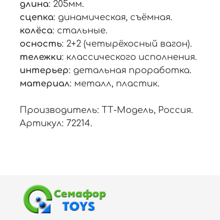
длина
: 205мм.
сцепка
: динамическая, съёмная.
колёса
: стальные.
осность
: 2+2 (четырёхосный вагон).
тележки
: классического исполнения.
интерьер
: детальная проработка.
материал
: металл, пластик.
Производитель: ТТ-Модель, Россия.
Артикул: 72214.