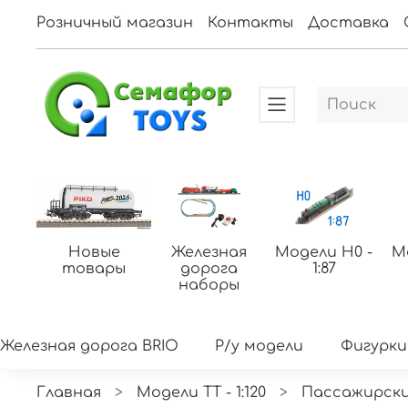
Розничный магазин
Контакты
Доставка
Новые
Железная
Модели H0 -
М
товары
дорога
1:87
наборы
Железная дорога BRIO
Р/у модели
Фигурки
Главная
Модели ТТ - 1:120
Пассажирски