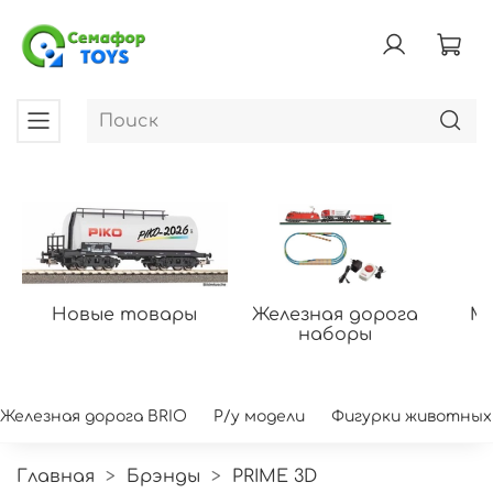
Новые товары
Железная дорога
Мо
наборы
Железная дорога BRIO
Р/у модели
Фигурки животных
Главная
Брэнды
PRIME 3D