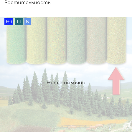
Растительность
H0
TT
N
Нет в наличии