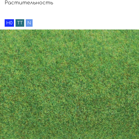
Растительность
H0
TT
N