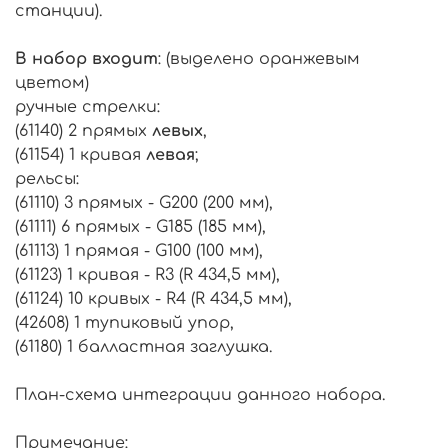
станции).
В набор входит
: (выделено оранжевым
цветом)
ручные стрелки:
(61140) 2 прямых
левых
,
(61154) 1 кривая
левая
;
рельсы:
(61110) 3 прямых - G200 (200 мм),
(61111) 6 прямых - G185 (185 мм),
(61113) 1 прямая - G100 (100 мм),
(61123) 1 кривая - R3 (R 434,5 мм),
(61124) 10 кривых - R4 (R 434,5 мм),
(42608) 1 тупиковый упор,
(61180) 1 балластная заглушка.
План-схема интеграции данного набора.
Примечание: