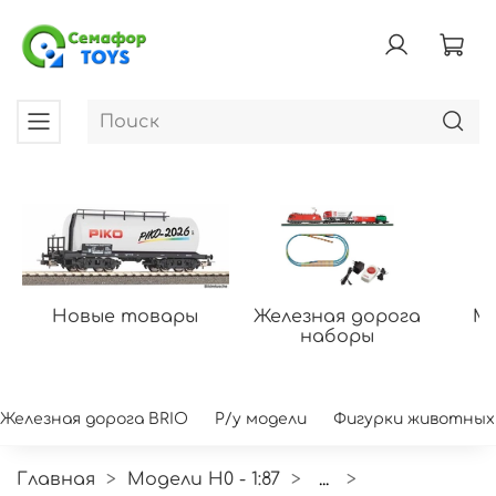
Новые товары
Железная дорога
Мо
наборы
Железная дорога BRIO
Р/у модели
Фигурки животных
Главная
Модели H0 - 1:87
...