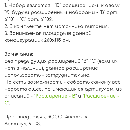
1. Набор является - "
D
" расширением, к овалу
"A", будучи расширенным наборами - "B" арт.
61101 + "C" арт. 61102.
2. В комплекте
нет
источника питания.
3.
Занимаемая
площадь (в данной
конфигурации):
260х115
см.
Замечание:
Без предыдущих расширений "B"+"C" (если их
нет в наличии), данное расширение
использовать - затруднительно.
Но есть возможность - собрать самому всё
недостающее, по имеющимся артикулам, из
описаний - "
Расширение - B
" и "
Расширение -
C
".
Производитель: ROCO, Австрия.
Артикул: 61103.