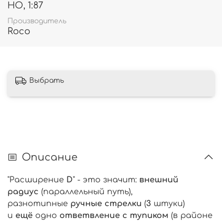
HO, 1:87
Производитель
Roco
Выбрать
Описание
"Расширение
D
" - это значит:
внешний
радиус
(параллельный путь),
разнотипные
ручные стрелки
(
3
штуки)
и
ещё
одно
ответвление с тупиком
(в районе