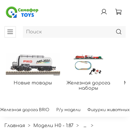
Новые товары
Железная дорога
Мо
наборы
Железная дорога BRIO
Р/у модели
Фигурки животных
Главная
Модели H0 - 1:87
...