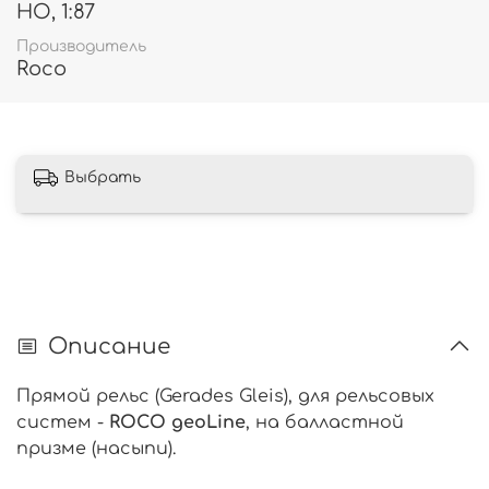
HO, 1:87
Производитель
Roco
Выбрать
Описание
Прямой рельс (Gerades Gleis), для рельсовых
систем -
ROCO geoLine
, на балластной
призме (насыпи).