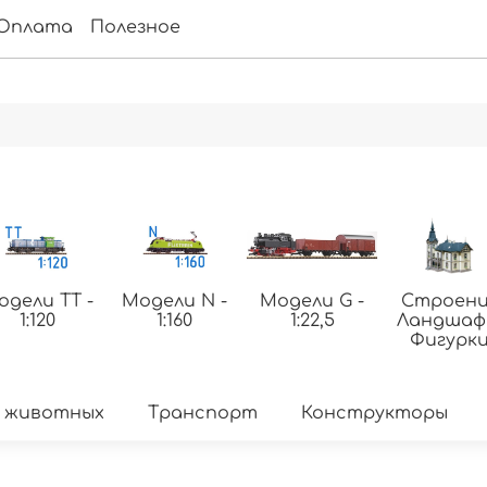
Оплата
Полезное
одели ТТ -
Модели N -
Модели G -
Строени
1:120
1:160
1:22,5
Ландша
Фигурк
 животных
Транспорт
Конструкторы