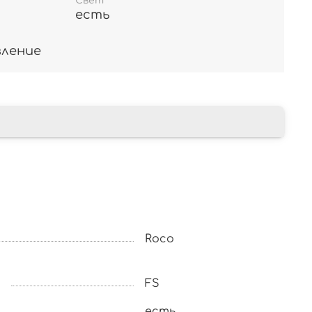
Свет
есть
вление
Roco
FS
есть