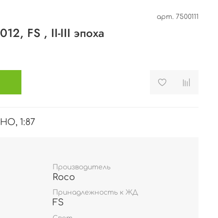
арт.
7500111
2, FS , II-III эпоха
HO, 1:87
Производитель
Roco
Принадлежность к ЖД
FS