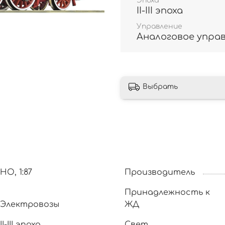
Эпоха
II-III эпоха
Управление
Аналоговое упра
Выбрать
HO, 1:87
Производитель
Принадлежность к
Электровозы
ЖД
II-III эпоха
Свет