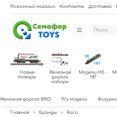
Розничный магазин
Контакты
Доставка
Новые
Железная
Модели H0 -
М
товары
дорога
1:87
наборы
Железная дорога BRIO
Р/у модели
Фигурки
Главная
Брэнды
Roco