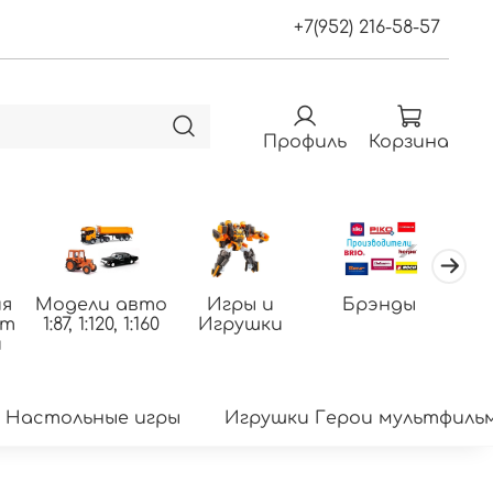
+7(952) 216-58-57
Профиль
Корзина
я
Модели авто
Игры и
Брэнды
По
фт
1:87, 1:120, 1:160
Игрушки
т
и
Настольные игры
Игрушки Герои мультфиль