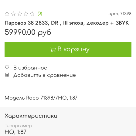
(0)
арт.
71398
Паровоз 38 2833, DR , III эпоха, декодер + ЗВУК
59990.00 руб
В корзину
В избранное
Добавить в сравнение
Модель Roco 71398//HO, 1:87
Характеристики
Типоразмер
HO, 1:87