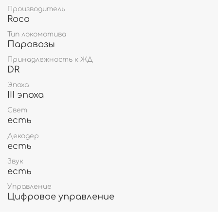
Производитель
Roco
Тип локомотива
Паровозы
Принадлежность к ЖД
DR
Эпоха
III эпоха
Свет
есть
Декодер
есть
Звук
есть
Управление
Цифровое управление