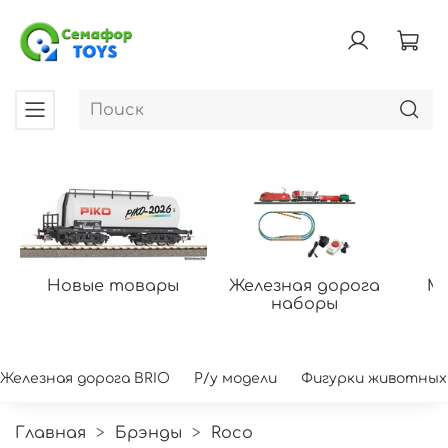
Новые товары
Железная дорога
Мо
наборы
Железная дорога BRIO
Р/у модели
Фигурки животных
Главная
Брэнды
Roco