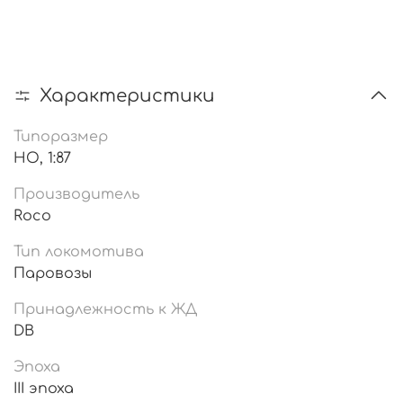
Характеристики
Типоразмер
HO, 1:87
Производитель
Roco
Тип локомотива
Паровозы
Принадлежность к ЖД
DB
Эпоха
III эпоха