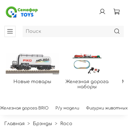
Новые товары
Железная дорога
Мо
наборы
Железная дорога BRIO
Р/у модели
Фигурки животных
Главная
Брэнды
Roco