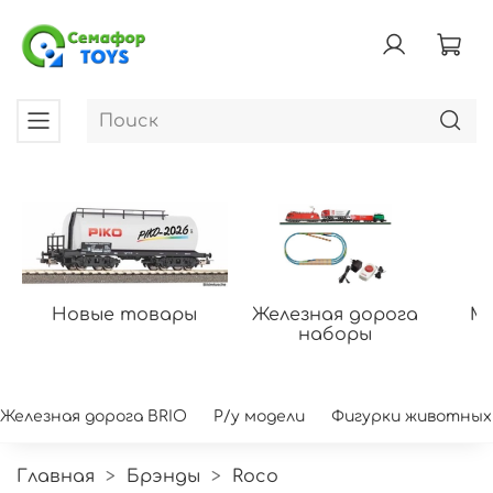
Новые товары
Железная дорога
Мо
наборы
Железная дорога BRIO
Р/у модели
Фигурки животных
Главная
Брэнды
Roco