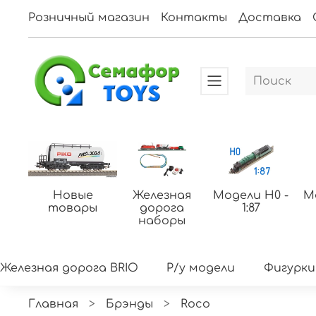
Розничный магазин
Контакты
Доставка
Новые
Железная
Модели H0 -
М
товары
дорога
1:87
наборы
Железная дорога BRIO
Р/у модели
Фигурки
Главная
Брэнды
Roco