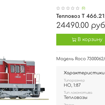
(0)
Тепловоз T 466.21
24490.00 ру
В корзину
Модель Roco 7300062/
Характеристики
Типоразмер
HO, 1:87
Тип локомотива
Тепловозы