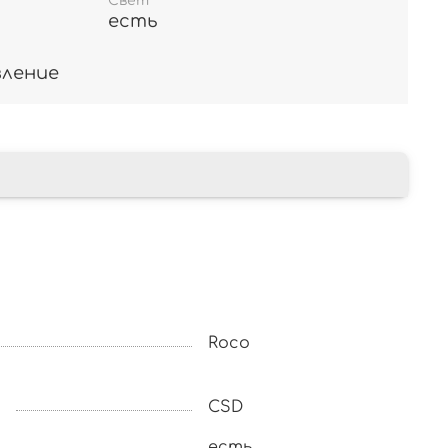
Свет
есть
вление
Roco
CSD
есть