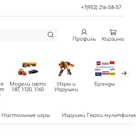
+7(952) 216-58-57
Профиль
Корзина
я
Модели авто
Игры и
Брэнды
По
фт
1:87, 1:120, 1:160
Игрушки
т
и
Настольные игры
Игрушки Герои мультфиль