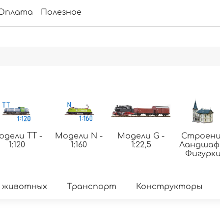
Оплата
Полезное
одели ТТ -
Модели N -
Модели G -
Строени
1:120
1:160
1:22,5
Ландша
Фигурк
 животных
Транспорт
Конструкторы