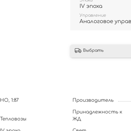
Эпоха
IV эпоха
Управление
Аналоговое упра
Выбрать
HO, 1:87
Производитель
Принадлежность к
Тепловозы
ЖД
IV эпоха
Свет