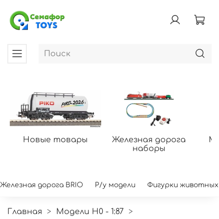
Новые товары
Железная дорога
Мо
наборы
Железная дорога BRIO
Р/у модели
Фигурки животных
Главная
Модели H0 - 1:87