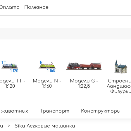
Оплата
Полезное
одели ТТ -
Модели N -
Модели G -
Строени
1:120
1:160
1:22,5
Ландша
Фигурк
 животных
Транспорт
Конструкторы
ku
Siku Легковые машинки