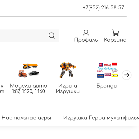
+7(952) 216-58-57
Профиль
Корзина
я
Модели авто
Игры и
Брэнды
По
фт
1:87, 1:120, 1:160
Игрушки
т
и
Настольные игры
Игрушки Герои мультфиль