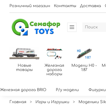
Розничный магазин
Контакты
Доставка
Новые
Железная
Модели H0 -
М
товары
дорога
1:87
наборы
Железная дорога BRIO
Р/у модели
Фигурки
Главная
Игры и Игрушки
Модельки Si