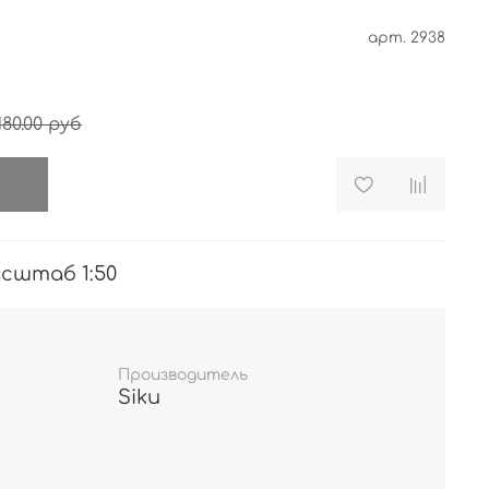
арт.
2938
180.00 руб
и
асштаб 1:50
Производитель
Siku