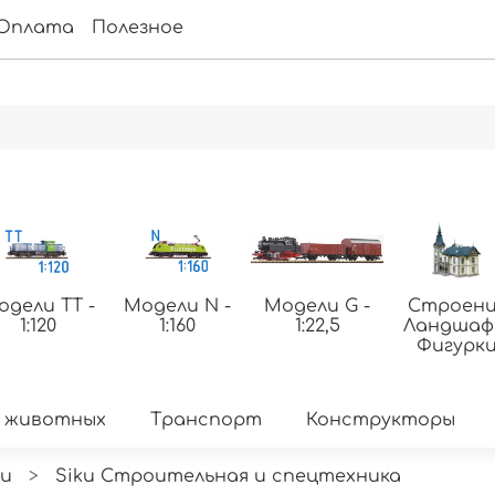
Оплата
Полезное
одели ТТ -
Модели N -
Модели G -
Строени
1:120
1:160
1:22,5
Ландша
Фигурк
 животных
Транспорт
Конструкторы
ku
Siku Строительная и спецтехника