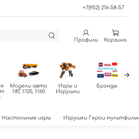
+7(952) 216-58-57
Профиль
Корзина
я
Модели авто
Игры и
Брэнды
По
фт
1:87, 1:120, 1:160
Игрушки
т
и
Настольные игры
Игрушки Герои мультфиль