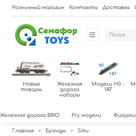
Розничный магазин
Контакты
Доставка
Новые
Железная
Модели H0 -
М
товары
дорога
1:87
наборы
Железная дорога BRIO
Р/у модели
Фигурки
Главная
Брэнды
Siku