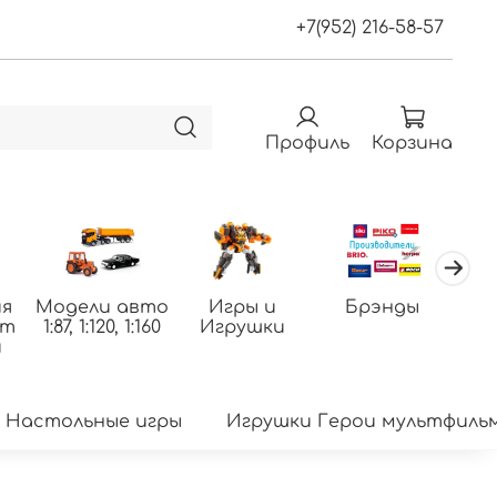
+7(952) 216-58-57
Профиль
Корзина
я
Модели авто
Игры и
Брэнды
По
фт
1:87, 1:120, 1:160
Игрушки
т
и
Настольные игры
Игрушки Герои мультфиль