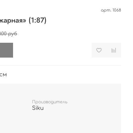
арт.
1068
арная» (1:87)
.00 руб
и
 см
Производитель
Siku