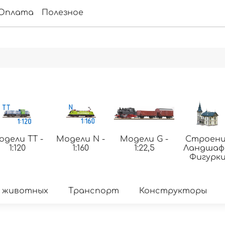
Оплата
Полезное
одели ТТ -
Модели N -
Модели G -
Строени
1:120
1:160
1:22,5
Ландша
Фигурк
 животных
Транспорт
Конструкторы