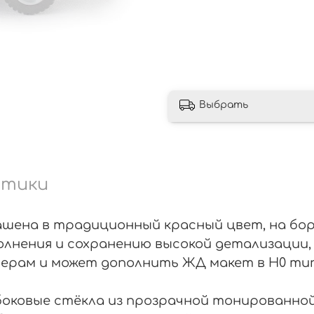
Выбрать
стики
рашена в традиционный красный цвет, на 
полнения и сохранению высокой детализации
онерам и может дополнить ЖД макет в Н0 ти
 боковые стёкла из прозрачной тонированно