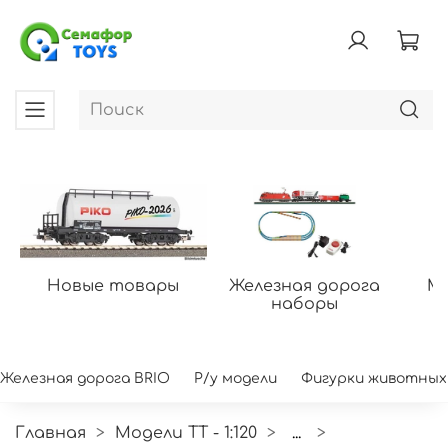
Новые товары
Железная дорога
Мо
наборы
Железная дорога BRIO
Р/у модели
Фигурки животных
Главная
Модели ТТ - 1:120
...