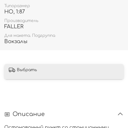
Типоразмер
HO, 1:87
Производитель
FALLER
Для макета. Подгруппа
Вокзалы
Выбрать
Описание
Остановочный пункт со станционными