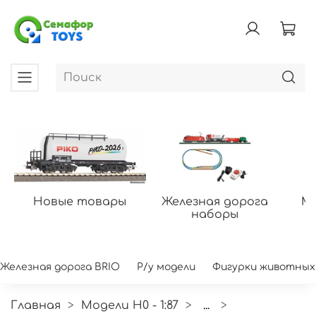
Новые товары
Железная дорога
Мо
наборы
Железная дорога BRIO
Р/у модели
Фигурки животных
Главная
Модели H0 - 1:87
...