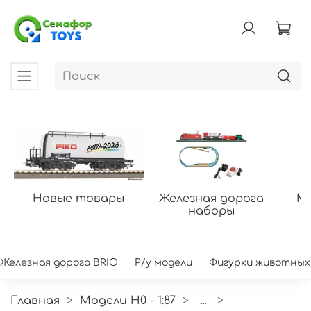
Новые товары
Железная дорога
Мо
наборы
Железная дорога BRIO
Р/у модели
Фигурки животных
Главная
Модели H0 - 1:87
...