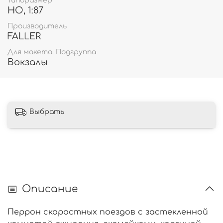
Типоразмер
HO, 1:87
Производитель
FALLER
Для макета. Подгруппа
Вокзалы
Выбрать
Описание
Перрон скоростных поездов
с застекленной