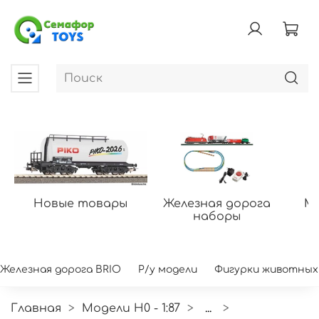
Новые товары
Железная дорога
Мо
наборы
Железная дорога BRIO
Р/у модели
Фигурки животных
Главная
Модели H0 - 1:87
...