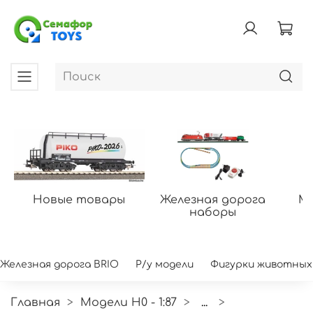
Новые товары
Железная дорога
Мо
наборы
Железная дорога BRIO
Р/у модели
Фигурки животных
Главная
Модели H0 - 1:87
...